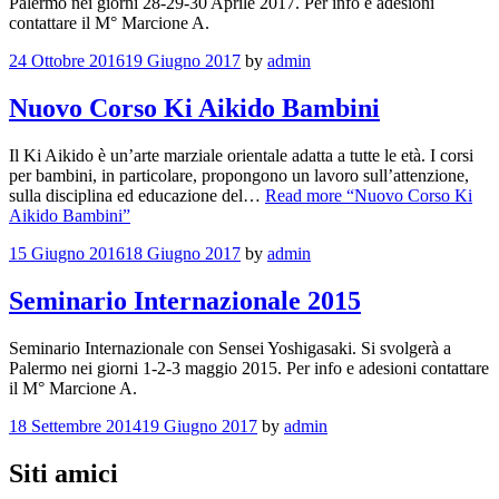
Palermo nei giorni 28-29-30 Aprile 2017. Per info e adesioni
contattare il M° Marcione A.
24 Ottobre 2016
19 Giugno 2017
by
admin
Nuovo Corso Ki Aikido Bambini
Il Ki Aikido è un’arte marziale orientale adatta a tutte le età. I corsi
per bambini, in particolare, propongono un lavoro sull’attenzione,
sulla disciplina ed educazione del…
Read more
“Nuovo Corso Ki
Aikido Bambini”
15 Giugno 2016
18 Giugno 2017
by
admin
Seminario Internazionale 2015
Seminario Internazionale con Sensei Yoshigasaki. Si svolgerà a
Palermo nei giorni 1-2-3 maggio 2015. Per info e adesioni contattare
il M° Marcione A.
18 Settembre 2014
19 Giugno 2017
by
admin
Siti amici